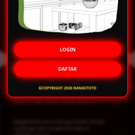
disukai oleh semua pemain.
⚡ STATUS : Sistem
STABIL, CEPAT, dan
TERBARU
Untuk Pengalaman Akses Yang
Maksimal.
LOGIN
DAFTAR
FAQ
©COPYRIGHT 2026 NANASTOTO
Apa itu NANASTOTO dalam kategori
platform permainan digital saat ini?
NANASTOTO merupakan layanan hiburan
digital yang menghadirkan beragam pilihan
Bagaimana cara menggunakan akses
permainan dengan sistem yang dirancang stabil,
cadangan jika terjadi kendala di
akses cepat, serta dukungan alternatif akses
NANASTOTO?