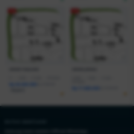
-1%
-1%
SERVER THAILAND
SERVER JEPANG
I7
|
16GB
|
512GB
|
RTX5050
CORE5
|
16GB
|
512GB
|
RTX4050
Rp 28.600.080
Rp 27.999.000
Rp 17.888.000
Rp 18.499.000
Terjual 6
BUTUH BANTUAN?
Hubungi kami melalui Official WhatsApp