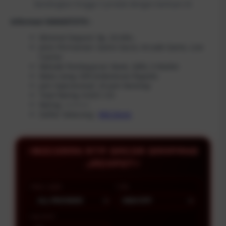
Bandingkan hingga 5 produk dengan bantuan AI
Informasi NANASTOTO :
Minimal Deposit: Rp. 20.000,-
Jenis Permainan: Game Gacor, Arcade Game, Live
Casino
Metode Pembayaran: Bank, QRIS, E-Wallet
Mata Uang: IDR (Indonesian Rupiah)
Jam Operasional: 24 Jam Nonstop
Total Rating: 8.825.123
Rating: ⭐⭐⭐⭐⭐
Daftar Sekarang :
Klik Disini
⚡BOCORAN RTP GACOR GAMPANG
JACKPOT⚡
PROVIDER
TIPE
MIN RTP