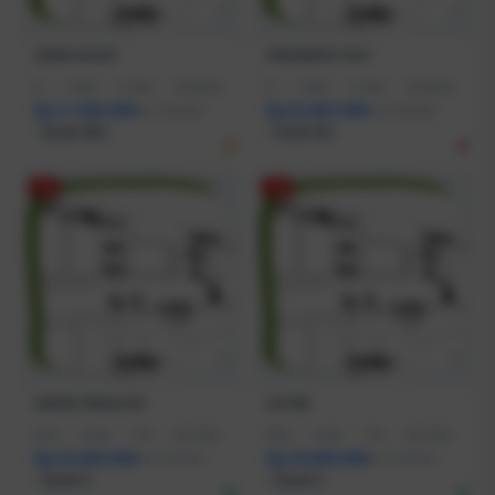
GAME GACOR
PRAGMATIC PLAY
I5
|
16GB
|
512GB
|
RTX3050
I7
|
16GB
|
512GB
|
RTX5050
Rp 11.500.000
Rp 22.887.000
Rp 12.799.000
Rp 21.999.000
Terjual 200+
Terjual 20+
-1%
-1%
SERVER TERGACOR
SLOT88
R7AI
|
16GB
|
1TB
|
RTX5060
R5AI
|
16GB
|
1TB
|
RTX5060
Rp 23.600.000
Rp 18.800.000
Rp 21.399.000
Rp 19.799.000
Terjual 6
Terjual 5